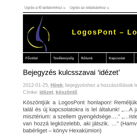
Ugrás a fő tartalomhoz
Ugrás az oldalsávhoz
LogosPont – Lo
Főoldal
Tevékenység
Rólunk
Kapcsolat
Bejegyzés kulcsszavai ‘idézet’
Alapítók
Rajnai
2012-01-25,
Hírek
;
bejegyzéshez
a hozzászólások l
Gábor
Címke:
idézet
,
köszöntő
Rajnai Éva –
alapító
Köszöntjük a LogosPont honlapon! Reméljük
Kuratórium
talál és új kapcsolatokra is lel általunk! „…A
misztérium: a szellem gyengédsége….” „…Iste
van hozzá legközelebb, aki játszik. …” (Hamv
babérliget – könyv Hexakümion)