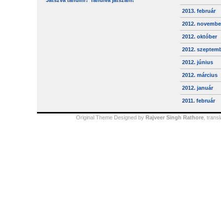
Játszva tanulni? Tanulva játszani!
2013. február
2012. novembe
2012. október
2012. szeptem
2012. június
2012. március
2012. január
2011. február
Original Theme Designed by
Rajveer Singh Rathore
, trans